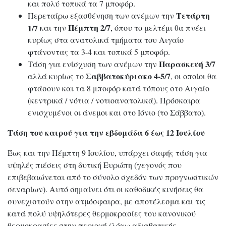
και πολύ τοπικά τα 7 μποφόρ.
Τετάρτη
Περεταίρω εξασθένηση των ανέμων την
Πέμπτη 2/7
1/7
και την
, όπου το μελτέμι θα πνέει
κυρίως στα ανατολικά τμήματα του Αιγαίο
φτάνοντας τα 3-4 και τοπικά 5 μποφόρ.
Παρασκευή 3/7
Τάση για ενίσχυση των ανέμων την
Σαββατοκύριακο 4-5/7
αλλά κυρίως το
, οι οποίοι θα
φτάσουν και τα 8 μποφόρ κατά τόπους στο Αιγαίο
(κεντρικά / νότια / νοτιοανατολικά). Πρόσκαιρα
ενισχυμένοι οι άνεμοι και στο Ιόνιο (το Σάββατο).
Τάση του καιρού για την εβδομάδα 6 έως 12 Ιουλίου
Έως και την Πέμπτη 9 Ιουλίου, υπάρχει σαφής τάση για
υψηλές πιέσεις στη δυτική Ευρώπη (γεγονός που
επιβεβαιώνεται από το σύνολο σχεδόν των προγνωστικών
σεναρίων). Αυτό σημαίνει ότι οι καθοδικές κινήσεις θα
συνεχιστούν στην ατμόσφαιρα, με αποτέλεσμα και τις
κατά πολύ υψηλότερες θερμοκρασίες του κανονικού
θερμοκρασίες στην περιοχή (λόγω αδιαβατικής