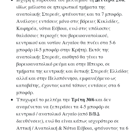
ιδίως μάλιστα σε ηπειρωτικά τμήματα της
ανατολικής Στερεάς, φτάνοντας και τα 7 μποφόρ.
Ανάλογες εντάσεις μόνο στις βόρειες Κυκλάδες,
Καφηρέα, νότια Εύβοια, ενώ στις υπόλοιπες
θαλάσσιες περιοχές του βορειοανατολικού,
κεντρικού και νοτίου Αιγαίου θα πνέει στα 5-6
μποφόρ (4-5 μποφόρ στην Κρήτη). Εκτός της
ανατολικής Στερεάς, αισθητό θα γίνει το
βορειοανατολικό ρεύμα και στην Ήπειρο, σε
τμήματα της κεντρικής και δυτικής Στερεάς Ελλάδας
αλλά και στην Πελοπόννησο, εμφανιζόμενο ως
καταβάτης, έχοντας κατά τόπους εντάσεις στα 6
μποφόρ.
Τρίτη 30/6
Υποχωρεί το μελτέμι την
και δεν
αναμένεται να ξεπεράσει τα 4-5 μποφόρ σε
κεντρικό / ανατολικό Αιγαίο (από Β/ΒΔ
διευθύνσεις), ενώ θα είναι κάπως ισχυρότερο σε
Αττική / Ανατολική & Νότια Εύβοια, φτάνοντας τα 6