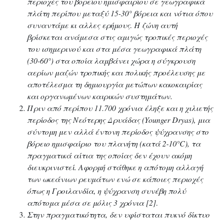
περιοχές του βορείου ημισφαιρίου σε γεωγραφικά
πλάτη περίπου μεταξύ 15-30° βόρεια και νότια όπου
συναντάμε κι αλλες ερήμους. Η ζώνη αυτή
βρίσκεται ανάμεσα στις αμιγώς τροπικές περιοχές
του ισημερινού και στα μέσα γεωγραφικά πλάτη
(30-60°) στα οποία λαμβάνει χώρα η σύγκρουση
αερίων μαζών τροπικής και πολικής προέλευσης με
αποτέλεσμα τη δημιουργία μετώπων κακοκαιρίας
και οργανωμένων καιρικών συστημάτων
.
Πριν από περίπου 11.700 χρόνια έληξε και η χιλιετής
περίοδος της Νεότερης Δρυάδας (Younger Dryas), μια
σύντομη μεν αλλά έντονη περίοδος ψύχρανσης στο
βόρειο ημισφαίριο του πλανήτη (κατά 2-10°C), τα
πραγματικά αίτια της οποίας δεν έχουν ακόμη
διευκρινιστεί. Αφορμή στάθηκε η απότομη αλλαγή
των ωκεάνιων ρευμάτων ενώ σε κάποιες περιοχές
όπως η Γροιλανδία, η ψύχρανση συνέβη πολύ
απότομα μέσα σε μόλις 3 χρόνια [2]
.
Στην πραγματικότητα, δεν υφίσταται πυκνό δίκτυο