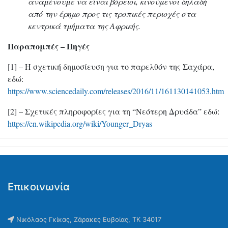
αναμένουμε να είναι βόρειοι, κινούμενοι δηλαδή
από την έρημο προς τις τροπικές περιοχές στα
κεντρικά τμήματα της Αφρικής.
Παραπομπές – Πηγές
[1] – Η σχετική δημοσίευση για το παρελθόν της Σαχάρα,
εδώ:
https://www.sciencedaily.com/releases/2016/11/161130141053.htm
[2] – Σχετικές πληροφορίες για τη “Νεότερη Δρυάδα” εδώ:
https://en.wikipedia.org/wiki/Younger_Dryas
Επικοινωνία
Νικόλαος Γκίκας, Ζάρακες Ευβοίας, ΤΚ 34017