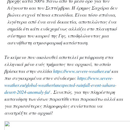
βροχής κατά 500% πάνω από το μέσο όρο για τον
Αύγουστο και τον Σεπτέμβριο. Η έρημος Σαχάρα δεν
βιώνει συχνά τέτοια επεισόδια. Είναι τόσο σπάνια,
λιγότερα από ένα ανά δεκαετία, αποτελώντας ένα
σημάδι ότι κάτι ενδεχομένως αλλάζει στο πλανητικό
σύστημα του καιρού της Γης, υποδηλώνοντας μια
ασυνήθιστη ατμοσφαιρική κατάσταση.
Το κείμενο που ακολουθεί αποτελεί μετάφραση στα
ελληνικά μόνο ενός τμήματος του αρχικού, το οποίο
βρίσκεται στην σελίδα
https://www.severe-weather.eu/
και
πιο συγκεκριμένα στον σύνδεσμο:
https://www.severe-
weather.eu/global-weather/unexpected-rainfall-event-sahara-
desert-2024-anomaly-fa/
. Συνεπώς, για την πληρέστερη
κατανόηση των όσων παρατίθενται παρακάτω αλλά και
για περισσότερες πληροφορίες συνίσταται να
ανατρέξτε στο αρχικό!