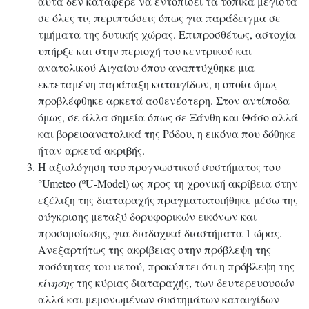
αυτά δεν κατάφερε να εντοπίσει τα τοπικά μέγιστα
σε όλες τις περιπτώσεις όπως για παράδειγμα σε
τμήματα της δυτικής χώρας. Επιπροσθέτως, αστοχία
υπήρξε και στην περιοχή του κεντρικού και
ανατολικού Αιγαίου όπου αναπτύχθηκε μια
εκτεταμένη παράταξη καταιγίδων, η οποία όμως
προβλέφθηκε αρκετά ασθενέστερη. Στον αντίποδα
όμως, σε άλλα σημεία όπως σε Ξάνθη και Θάσο αλλά
και βορειοανατολικά της Ρόδου, η εικόνα που δόθηκε
ήταν αρκετά ακριβής.
Η αξιολόγηση του προγνωστικού συστήματος του
°Umeteo (ºU-Model) ως προς τη χρονική ακρίβεια στην
εξέλιξη της διαταραχής πραγματοποιήθηκε μέσω της
σύγκρισης μεταξύ δορυφορικών εικόνων και
προσομοίωσης, για διαδοχικά διαστήματα 1 ώρας.
Ανεξαρτήτως της ακρίβειας στην πρόβλεψη της
ποσότητας του υετού, προκύπτει ότι η πρόβλεψη της
κίνησης
της κύριας διαταραχής, των δευτερευουσών
αλλά και μεμονωμένων συστημάτων καταιγίδων