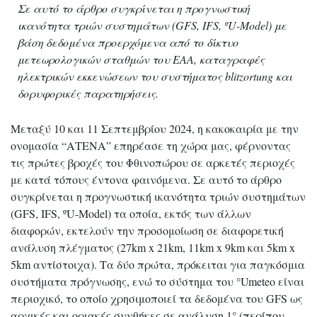
Σε αυτό το άρθρο συγκρίνεται η προγνωστική
ικανότητα τριών συστημάτων (GFS, IFS, ºU-Model) με
βάση δεδομένα προερχόμενα από το δίκτυο
μετεωρολογικών σταθμών του ΕΑΑ, καταγραφές
ηλεκτρικών εκκενώσεων του συστήματος blitzortung και
δορυφορικές παρατηρήσεις.
Μεταξύ 10 και 11 Σεπτεμβρίου 2024, η κακοκαιρία με την
ονομασία “ΑΤΕΝΑ” επηρέασε τη χώρα μας, φέρνοντας
τις πρώτες βροχές του Φθινοπώρου σε αρκετές περιοχές
με κατά τόπους έντονα φαινόμενα. Σε αυτό το άρθρο
συγκρίνεται η προγνωστική ικανότητα τριών συστημάτων
(GFS, IFS, ºU-Model) τα οποία, εκτός των άλλων
διαφορών, εκτελούν την προσομοίωση σε διαφορετική
ανάλυση πλέγματος (27km x 21km, 11km x 9km και 5km x
5km αντίστοιχα). Τα δύο πρώτα, πρόκειται για παγκόσμια
συστήματα πρόγνωσης, ενώ το σύστημα του °Umeteo είναι
περιοχικό, το οποίο χρησιμοποιεί τα δεδομένα του GFS ως
αρχικές και οριακές συνθήκες σε ανάλυση 1° (περίπου