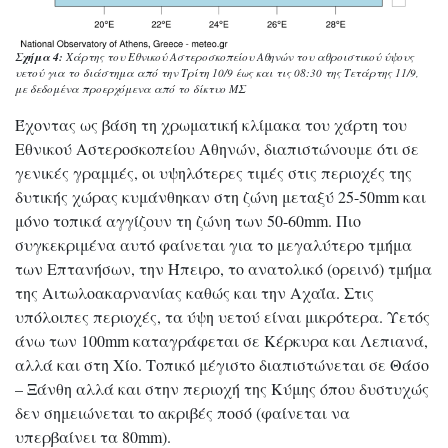
Σχήμα 4:
Χάρτης του Εθνικού Αστεροσκοπείου Αθηνών του αθροιστικού ύψους
υετού για το διάστημα από την Τρίτη 10/9 έως και τις 08:30 της Τετάρτης 11/9,
με δεδομένα προερχόμενα από το δίκτυο ΜΣ
Έχοντας ως βάση τη χρωματική κλίμακα του χάρτη του
Εθνικού Αστεροσκοπείου Αθηνών, διαπιστώνουμε ότι σε
γενικές γραμμές, οι υψηλότερες τιμές στις περιοχές της
δυτικής χώρας κυμάνθηκαν στη ζώνη μεταξύ 25-50mm και
μόνο τοπικά αγγίζουν τη ζώνη των 50-60mm. Πιο
συγκεκριμένα αυτό φαίνεται για το μεγαλύτερο τμήμα
των Επτανήσων, την Ήπειρο, το ανατολικό (ορεινό) τμήμα
της Αιτωλοακαρνανίας καθώς και την Αχαΐα. Στις
υπόλοιπες περιοχές, τα ύψη υετού είναι μικρότερα. Υετός
άνω των 100mm καταγράφεται σε Κέρκυρα και Λεπιανά,
αλλά και στη Χίο. Τοπικό μέγιστο διαπιστώνεται σε Θάσο
– Ξάνθη αλλά και στην περιοχή της Κύμης όπου δυστυχώς
δεν σημειώνεται το ακριβές ποσό (φαίνεται να
υπερβαίνει τα 80mm).