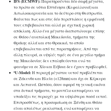
IFS (ECMWF):
Παρατηρούνται δύο σαφή μέγιστα,
το πρώτο σε νότια Επτάνησα (Κεφαλλονιά) και
Αιτωλοακαρνανία και το δεύτερο στη Θεσπρωτία.
Φαίνεται πως και στις δύο περιπτώσεις η εμφάνισή
τους επιβεβαιώνεται αλλά με σχετική χωρική
απόκλιση. Άλλο ένα μέγιστο διαπιστώνουμε επίσης
σε Θάσο / ανατολική Μακεδονία, τμήματα της
Θράκης αλλά και στο Θρακικό, το οποίο
επιβεβαιώνεται από τις παρατηρήσεις. Από την
άλλη πλευρά, οι υψηλές τιμές σε ένα μεγάλο τμήμα
της Μακεδονίας δεν επαληθεύονται ενώ τα
φαινόμενα σε Χίο και Εύβοια δεν έχουν προβλεφθεί.
ºU-Model:
Η περιοχή μέγιστου υετού προβλέπεται
σε Ζάκυνθο και Ηλεία (<128mm) και όχι σε Κέρκυρα
και Λεπιανά. Ωστόσο, όσον αφορά τη γενική εικόνα
στα δυτικά τμήματα, το μοντέλο καταφέρνει να
υποδείξει τις περιοχές με τα υψηλότερα ποσά υετού.
Επιπροσθέτως, η προσομοίωση σε Ξάνθη και Θάσο
είναι απολύτως ρεαλιστική, ενώ καταφέρνει να