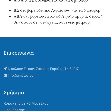
Α/ΝΑ στα Επτάνησα έως και τα 6 μποφόρ.
ΒΔ στο βορειοδυτικό Αιγαίο έως και τα 6 μποφόρ.
ΑΒΑ στο βορειοανατολικό Αιγαίο αρχικά, στροφή
σε νότιους στη συνέχεια, ασθενείς μέτριους.
Επικοινωνία
Νικόλαος Γκίκας, Ζάρακες Ευβοίας, ΤΚ 34017
info@umeteo.com
Χρήσιμα
Χαρακτηριστικά Μοντέλου
Όροι Χρήσης