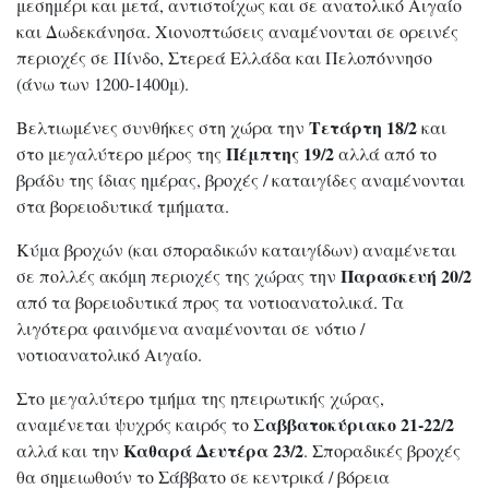
μεσημέρι και μετά, αντιστοίχως και σε ανατολικό Αιγαίο
και Δωδεκάνησα. Χιονοπτώσεις αναμένονται σε ορεινές
περιοχές σε Πίνδο, Στερεά Ελλάδα και Πελοπόννησο
(άνω των 1200-1400μ).
Τετάρτη 18/2
Βελτιωμένες συνθήκες στη χώρα την
και
Πέμπτης 19/2
στο μεγαλύτερο μέρος της
αλλά από το
βράδυ της ίδιας ημέρας, βροχές / καταιγίδες αναμένονται
στα βορειοδυτικά τμήματα.
Κύμα βροχών (και σποραδικών καταιγίδων) αναμένεται
Παρασκευή 20/2
σε πολλές ακόμη περιοχές της χώρας την
από τα βορειοδυτικά προς τα νοτιοανατολικά. Τα
λιγότερα φαινόμενα αναμένονται σε νότιο /
νοτιοανατολικό Αιγαίο.
Στο μεγαλύτερο τμήμα της ηπειρωτικής χώρας,
Σαββατοκύριακο 21-22/2
αναμένεται ψυχρός καιρός το
Καθαρά Δευτέρα 23/2
αλλά και την
. Σποραδικές βροχές
θα σημειωθούν το Σάββατο σε κεντρικά / βόρεια