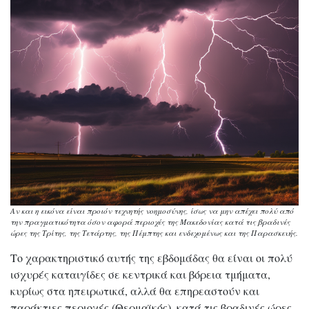
Αν και η εικόνα είναι προιόν τεχνητής νοημοσύνης, ίσως να μην απέχει πολύ από
την πραγματικότητα όσον αφορά περιοχές της Μακεδονίας κατά τις βραδινές
ώρες της Τρίτης, της Τετάρτης, της Πέμπτης και ενδεχομένως και της Παρασκευής.
Το χαρακτηριστικό αυτής της εβδομάδας θα είναι οι πολύ
ισχυρές καταιγίδες σε κεντρικά και βόρεια τμήματα,
κυρίως στα ηπειρωτικά, αλλά θα επηρεαστούν και
παράκτιες περιοχές (Θερμαϊκός), κατά τις βραδινές ώρες.