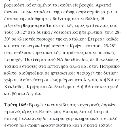
βορειοδυτικά αναμένονται ασθενείς βροχές. Αρκετά
έντονες συγκεντρώσεις της σκόνης στην ατμόσφαιρα με
Η
έντονη την αίσθηση της διάχυτης ακτινοβολίας.
μέγιστη θερμοκρασία
σε υψηλές τιμές φτάνοντας και
τους 30-32° στα δυτικά / νοτιοδυτικά ηπειρωτικά, τους 28-
30° σε κλειστές περιοχές της ανατολικής Στερεάς καθώς
και στα εσωτερικά τμήματα της Κρήτης και τους 25-28°
στις υπόλοιπες ηπειρωτικές, παράκτιες και νησιωτικές
Οι άνεμοι
περιοχές.
από ΝΑ διευθύνσεις σε θυελλώδεις
τοπικά εντάσεις στα Επτάνησα αλλά και στον Πατραϊκό
κόλπο, αισθητοί και σε ηπειρωτικές περιοχές της δυτικής
χώρας. Ασθενέστεροι, έως μέτριοι στο Αιγαίο, Α ή ΝΑ σε
Κυκλάδες, Κρήτη και Δωδεκάνησα, Α ή ΒΑ στο κεντρικό
και βόρειο Αιγαίο.
Τρίτη 16/5:
Βροχές / καταιγίδες τις νυχτερινές / πρώτες
πρωινές ώρες σε Επτάνησα, Ήπειρο, δυτική Στερεά,
δυτική Πελοπόννησο με κύριο χαρακτηριστικό την πολύ
έντονη ηλεκτρική δραστηριότητα και τις κατά τόπους