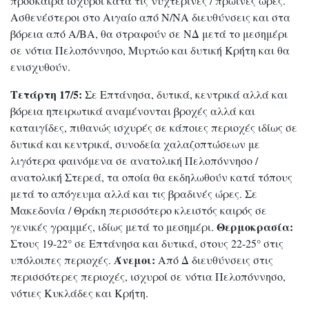
πρόσκαιρα ισχυροί κατά τις νυχτερινές / πρωινές ώρες.
Ασθενέστεροι στο Αιγαίο από Ν/ΝΑ διευθύνσεις και στα
βόρεια από Α/ΒΑ, θα στραφούν σε ΝΔ μετά το μεσημέρι
σε νότια Πελοπόννησο, Μυρτώο και δυτική Κρήτη και θα
ενισχυθούν.
Τετάρτη 17/5:
Σε Επτάνησα, δυτικά, κεντρικά αλλά και
βόρεια ηπειρωτικά αναμένονται βροχές αλλά και
καταιγίδες, πιθανώς ισχυρές σε κάποιες περιοχές ιδίως σε
δυτικά και κεντρικά, συνοδεία χαλαζοπτώσεων με
λιγότερα φαινόμενα σε ανατολική Πελοπόννησο /
ανατολική Στερεά, τα οποία θα εκδηλωθούν κατά τόπους
μετά το απόγευμα αλλά και τις βραδινές ώρες. Σε
Μακεδονία / Θράκη περισσότερο κλειστός καιρός σε
Θερμοκρασία:
γενικές γραμμές, ιδίως μετά το μεσημέρι.
Στους 19-22° σε Επτάνησα και δυτικά, στους 22-25° στις
Άνεμοι:
υπόλοιπες περιοχές.
Από Δ διευθύνσεις στις
περισσότερες περιοχές, ισχυροί σε νότια Πελοπόννησο,
νότιες Κυκλάδες και Κρήτη.