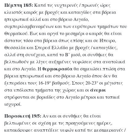
Πέμπτη 18/5:
Κατά τις νυχτερινές / πρωινές ώρες
κλειστός καιρός με βροχές και καταιγίδες στα βόρεια
ηπειρωτικά αλλά και στο βόρειο Αιγαίο,
συμπεριλαμβανομένων και των ευρύτερων τμημάτων του
Θερμαϊκού. Έως και αργά το μεσημέρι ο καιρός θα είναι
άστατος τόσο στα βόρεια όπως επίσης και σε Ήπειρο,
Θεσσαλία και Στερεά Ελλάδα με βροχές / καταιγίδες,
αλλά στη συνέχεια, κατά το Β’ μισό, οι συνθήκες θα
βελτιωθούν με λίγες αυξημένες νεφώσεις στα ανατολικά
θερμοκρασία
και στο Αιγαίο. Η
θα σημειώσει πτώση στα
βόρεια ηπειρωτικά και στο βόρειο Αιγαίο όπου δεν θα
ξεπεράσει τους 16-19° βαθμούς. Στους 20-23° οι μέγιστες
άνεμοι
στα υπόλοιπα τμήματα της χώρας και οι
στρέφονται σε βοριάδες στο Αιγαίο μέτριοι και τοπικά
ισχυροί.
Παρασκευή 19/5:
Αν και οι συνθήκες θα είναι
βελτιωμένες σε σχέση με τις προηγούμενες ημέρες,
κατακόρυφες αναπτύξεις νεφών κατά τις μεσημεριανές /