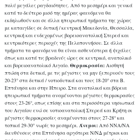
πολύ μεγάλες ραγδαιότητες. Από το μεσημέρι και γενικά
κατά το δεύτερο μισό της ημέρας φαινόμενα θα
εκδηλωθούν και σε άλλα ηπειρωτικά τμήματα της χώρας
με καταιγίδες σε δυτική / κεντρική Μακεδονία, Θεσσαλία,
κεντρική και ενδεχομένως βορειοανατολική Στερεά και
κεντρικότερες περιοχές της Πελοποννήσου. Σε άλλα
τμήματα τα φαινόμενα θα είναι ασθενέστερα ή ψιχάλες
όπως και κατά τις βραδινές ώρες σε κεντρικό, ανατολικό
Θερμοκρασία:
και βορειοανατολικό Αιγαίο.
Αισθητή
πτώση στα δυτικά, με τις μέγιστες να μην ξεπερνούν τους
20-23° στα δυτικά / νοτιοδυτικά και τους 18-20° στα Β.
Επτάνησα και στην Ήπειρο. Στα ανατολικά και βόρεια
ηπειρωτικά τμήματα αναμένονται μέγιστες θερμοκρασίες
στους 23-26°, οπως επίσης και στα περισσότερα νησιωτικά
του Αιγαίου ενώ σε νοτιοανατολική Στερεά και Κρήτη οι
μέγιστες θερμοκρασίες αναμένονται στους 27-28° και
Άνεμοι:
τοπικά 29-30° νωρίς το μεσημέρι.
Από ΝΝΑ/ΝΑ
διευθύνσεις στα Επτάνησα αργότερα Ν/ΝΔ μέτριοι και