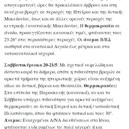
απογευματινές ώρες θα προκαλέσουν όμβρους και στη
συνέχεια βροχές σε περιοχές της Ηπείρου και της δυτικής
Μακεδονίας, ίσως και σε άλλες ορεινές περιοχές της
θερμοκρασία
κεντρικής / ανατολικής Μακεδονίας. Η
σε
άνοδο, προσεγγίζοντας κανονικές τιμές, φτάνοντας τους
άνεμοι
23-26° στις περισσότερες περιοχές. Οι
Β/ΒΔ
αισθητοί στο ανατολικό Αιγαίο έως μέτριοι και στα
νοτιοανατολικά ισχυροί.
Σαββατοκύριακο 20-21/5
: Με σχετικά νεφελώδη και
άστατο καιρό το διήμερο, οπότε η πιθανότητα βροχών σε
αρκετά τμήματα της ηπειρωτικής χώρας είναι αυξημένη
Θερμοκρασίες:
ιδίως σε δυτικά, βόρεια και Θεσσαλία.
Στα επίπεδα της Παρασκευής (κανονικά), αν και το
Σάββατο υπάρχει πιθανότητα για αρκετά αυξημένες
θερμοκρασίες σε δυτική Στερεά και δυτική / νοτιοδυτική
Πελοπόννησο, όπου θα φτάσουν τοπικά και τους 30°.
Άνεμοι:
Ενισχυμένοι Α/ΝΑ διευθύνσεων στο Ιόνιο,
φτάνοντας ενδεχομένως τις πολύ ισχυρές ή και