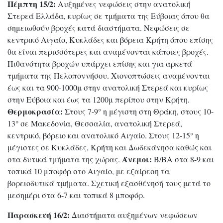
Πέμπτη 15/2:
Αυξημένες νεφώσεις στην ανατολική
Στερεά Ελλάδα, κυρίως σε τμήματα της Εύβοιας όπου θα
σημειωθούν βροχές κατά διαστήματα. Νεφώσεις σε
κεντρικό Αιγαίο, Κυκλάδες και βόρεια Κρήτη όπου επίσης
θα είναι περισσότερες και αναμένονται κάποιες βροχές.
Πιθανότητα βροχών υπάρχει επίσης και για αρκετά
τμήματα της Πελοποννήσου. Χιονοπτώσεις αναμένονται
έως και τα 900-1000μ στην ανατολική Στερεά και κυρίως
στην Εύβοια και έως τα 1200μ περίπου στην Κρήτη.
Θερμοκρασία:
Στους 7-9° η μέγιστη στη Θράκη, στους 10-
13° σε Μακεδονία, Θεσσαλία, ανατολική Στερεά,
κεντρικό, βόρειο και ανατολικό Αιγαίο. Στους 12-15° η
μέγιστες σε Κυκλάδες, Κρήτη και Δωδεκάνησα καθώς και
Άνεμοι:
στα δυτικά τμήματα της χώρας.
Β/ΒΑ στα 8-9 και
τοπικά 10 μποφόρ στο Αιγαίο, με εξαίρεση τα
βορειοδυτικά τμήματα. Σχετική εξασθένησή τους μετά το
μεσημέρι στα 6-7 και τοπικά 8 μποφόρ.
Παρασκευή 16/2:
Διαστήματα αυξημένων νεφώσεων