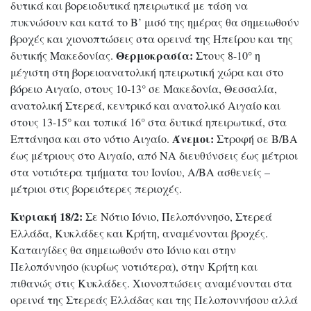
δυτικά και βορειοδυτικά ηπειρωτικά με τάση να
πυκνώσουν και κατά το Β’ μισό της ημέρας θα σημειωθούν
βροχές και χιονοπτώσεις στα ορεινά της Ηπείρου και της
Θερμοκρασία:
δυτικής Μακεδονίας.
Στους 8-10° η
μέγιστη στη βορειοανατολική ηπειρωτική χώρα και στο
βόρειο Αιγαίο, στους 10-13° σε Μακεδονία, Θεσσαλία,
ανατολική Στερεά, κεντρικό και ανατολικό Αιγαίο και
στους 13-15° και τοπικά 16° στα δυτικά ηπειρωτικά, στα
Άνεμοι:
Επτάνησα και στο νότιο Αιγαίο.
Στροφή σε Β/ΒΑ
έως μέτριους στο Αιγαίο, από ΝΑ διευθύνσεις έως μέτριοι
στα νοτιότερα τμήματα του Ιονίου, Α/ΒΑ ασθενείς –
μέτριοι στις βορειότερες περιοχές.
Κυριακή 18/2:
Σε Νότιο Ιόνιο, Πελοπόννησο, Στερεά
Ελλάδα, Κυκλάδες και Κρήτη, αναμένονται βροχές.
Καταιγίδες θα σημειωθούν στο Ιόνιο και στην
Πελοπόννησο (κυρίως νοτιότερα), στην Κρήτη και
πιθανώς στις Κυκλάδες. Χιονοπτώσεις αναμένονται στα
ορεινά της Στερεάς Ελλάδας και της Πελοποννήσου αλλά