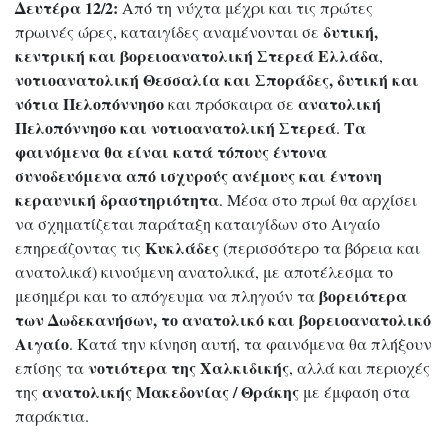
Δευτέρα 12/2:
Από τη νύχτα μέχρι και τις πρώτες
δυτική,
πρωινές ώρες, καταιγίδες αναμένονται σε
κεντρική και βορειοανατολική Στερεά Ελλάδα
,
νοτιοανατολική Θεσσαλία και Σποράδες, δυτική και
νότια Πελοπόννησο
ανατολική
και πρόσκαιρα σε
Πελοπόννησο και νοτιοανατολική Στερεά
Τα
.
φαινόμενα θα είναι κατά τόπους έντονα
συνοδευόμενα από ισχυρούς ανέμους και έντονη
κεραυνική δραστηριότητα
. Μέσα στο πρωί θα αρχίσει
να σχηματίζεται παράταξη καταιγίδων στο Αιγαίο
Κυκλάδες
επηρεάζοντας τις
(περισσότερο τα βόρεια και
ανατολικά) κινούμενη ανατολικά, με αποτέλεσμα το
βορειότερα
μεσημέρι και το απόγευμα να πληγούν τα
των Δωδεκανήσων, το ανατολικό και βορειοανατολικό
Αιγαίο
. Κατά την κίνηση αυτή, τα φαινόμενα θα πλήξουν
νοτιότερα της Χαλκιδικής
επίσης τα
, αλλά και περιοχές
ανατολικής Μακεδονίας / Θράκης
της
με έμφαση στα
παράκτια.