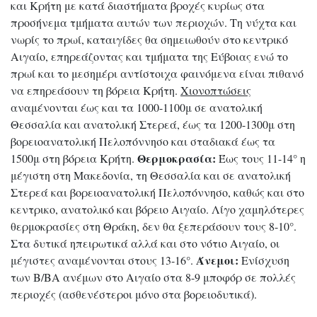
και Κρήτη με κατά διαστήματα βροχές κυρίως στα
προσήνεμα τμήματα αυτών των περιοχών. Τη νύχτα και
νωρίς το πρωί, καταιγίδες θα σημειωθούν στο κεντρικό
Αιγαίο, επηρεάζοντας και τμήματα της Εύβοιας ενώ το
πρωί και το μεσημέρι αντίστοιχα φαινόμενα είναι πιθανό
να επηρεάσουν τη βόρεια Κρήτη.
Χιονοπτώσεις
αναμένονται έως και τα 1000-1100μ σε ανατολική
Θεσσαλία και ανατολική Στερεά, έως τα 1200-1300μ στη
βορειοανατολική Πελοπόννησο και σταδιακά έως τα
Θερμοκρασία:
1500μ στη βόρεια Κρήτη.
Έως τους 11-14° η
μέγιστη στη Μακεδονία, τη Θεσσαλία και σε ανατολική
Στερεά και βορειοανατολική Πελοπόννησο, καθώς και στο
κεντρικο, ανατολικό και βόρειο Αιγαίο. Λίγο χαμηλότερες
θερμοκρασίες στη Θράκη, δεν θα ξεπεράσουν τους 8-10°.
Στα δυτικά ηπειρωτικά αλλά και στο νότιο Αιγαίο, οι
Άνεμοι:
μέγιστες αναμένονται στους 13-16°.
Ενίσχυση
των Β/ΒΑ ανέμων στο Αιγαίο στα 8-9 μποφόρ σε πολλές
περιοχές (ασθενέστεροι μόνο στα βορειοδυτικά).