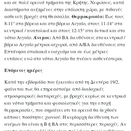
και σε πολύ ορεινά τμήματα της Κρήτης. Νεφώσεις, κατά
διαστήματα αυξημένες στην υπόλοιπη χώρα, με πιθανές
Θερμοκρασία:
ασθενείς βροχές στη Θεσσαλία.
Έως τους
8-11° στα βόρεια και στο βόρειο Αιγαίο, στους 11-14° στα
κεντρικά / ανατολικά και στους 12-15° στα δυτικά και στο
Άνεμοι:
νότιο Αιγαίο.
Από ΒΑ διευθύνσεις στο κεντρικό /
βόρειο Αιγαίο μέτριοι-ισχυροί, από Α/ΒΑ διευθύνσεις στα
Επτάνησα σταδιακά ενισχυόμενοι σε έως μέτριες
εντάσεις ενώ στο νότιο Αιγαίο θα πνέουν ασθενέστεροι.
Επόμενες ημέρες
Κατά την εβδομάδα που ξεκινάει από τη Δευτέρα 19/2,
φαίνεται πως θα επηρεαστούμε από διαδοχικές
ατμοσφαιρικές διαταραχές, με βροχές κυρίως σε κεντρικά
και νότια τμήματα και φυσιολογικές για την εποχή
θερμοκρασίες, που σημαίνει οτι τα ορεινά θα δεχθούν
κάποιες ποσότητες χιονιού. Η κυρίαρχη διεύθυνση των
ανέμων θα είναι η Β ή ΒΑ στις περισσότερες περιοχές. Αν
και τα σενάρια εξέλιξης είναι πολλά και περιλαμβάνουν