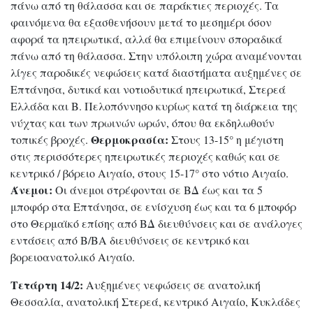
πάνω από τη θάλασσα και σε παράκτιες περιοχές. Τα
φαινόμενα θα εξασθενήσουν μετά το μεσημέρι όσον
αφορά τα ηπειρωτικά, αλλά θα επιμείνουν σποραδικά
πάνω από τη θάλασσα. Στην υπόλοιπη χώρα αναμένονται
λίγες παροδικές νεφώσεις κατά διαστήματα αυξημένες σε
Επτάνησα, δυτικά και νοτιοδυτικά ηπειρωτικά, Στερεά
Ελλάδα και Β. Πελοπόννησο κυρίως κατά τη διάρκεια της
νύχτας και των πρωινών ωρών, όπου θα εκδηλωθούν
Θερμοκρασία:
τοπικές βροχές.
Στους 13-15° η μέγιστη
στις περισσότερες ηπειρωτικές περιοχές καθώς και σε
κεντρικό / βόρειο Αιγαίο, στους 15-17° στο νότιο Αιγαίο.
Άνεμοι:
Οι άνεμοι στρέφονται σε ΒΔ έως και τα 5
μποφόρ στα Επτάνησα, σε ενίσχυση έως και τα 6 μποφόρ
στο Θερμαϊκό επίσης από ΒΔ διευθύνσεις και σε ανάλογες
εντάσεις από Β/ΒΑ διευθύνσεις σε κεντρικό και
βορειοανατολικό Αιγαίο.
Τετάρτη 14/2:
Αυξημένες νεφώσεις σε ανατολική
Θεσσαλία, ανατολική Στερεά, κεντρικό Αιγαίο, Κυκλάδες