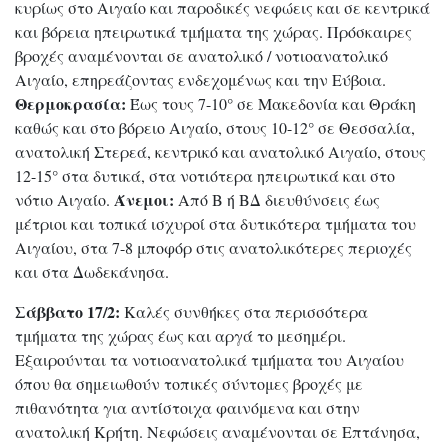
κυρίως στο Αιγαίο και παροδικές νεφώεις και σε κεντρικά
και βόρεια ηπειρωτικά τμήματα της χώρας. Πρόσκαιρες
βροχές αναμένονται σε ανατολικό / νοτιοανατολικό
Αιγαίο, επηρεάζοντας ενδεχομένως και την Εύβοια.
Θερμοκρασία:
Έως τους 7-10° σε Μακεδονία και Θράκη
καθώς και στο βόρειο Αιγαίο, στους 10-12° σε Θεσσαλία,
ανατολική Στερεά, κεντρικό και ανατολικό Αιγαίο, στους
12-15° στα δυτικά, στα νοτιότερα ηπειρωτικά και στο
Άνεμοι:
νότιο Αιγαίο.
Από Β ή ΒΔ διευθύνσεις έως
μέτριοι και τοπικά ισχυροί στα δυτικότερα τμήματα του
Αιγαίου, στα 7-8 μποφόρ στις ανατολικότερες περιοχές
και στα Δωδεκάνησα.
Σάββατο 17/2:
Καλές συνθήκες στα περισσότερα
τμήματα της χώρας έως και αργά το μεσημέρι.
Εξαιρούνται τα νοτιοανατολικά τμήματα του Αιγαίου
όπου θα σημειωθούν τοπικές σύντομες βροχές με
πιθανότητα για αντίστοιχα φαινόμενα και στην
ανατολική Κρήτη. Νεφώσεις αναμένονται σε Επτάνησα,