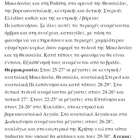
Μακεδονίας και στη Ροδόπη, στα ορεινά της Θεσσαλίας,
της βορειοανατολικής, κεντρικής και δυτικής Στερεάς
Ελλάδας καθώς και της κεντρικής / βόρειας
Πελοποννήσου. Σε όλες αυτές τις περιοχές αναμένονται
όμβροι και στη συνέχεια, καταιγίδες, με τάση τα
φαινόμενα να επηρεάσουν και περιοχές χαμηλότερου
υψομέτρου κυρίως όσον αφορά τα πεδινά της Μακεδονίας
και τη Θεσσαλία. Κατά τόπους τα φαινόμενα θα είναι
έντονα. Εξασθένησή τους αναμένεται από το βράδυ.
Θερμοκρασία:
Στου 25-27° οι μέγιστες σε κεντρική /
ανατολική Μακεδονία, Θεσσαλία, ανατολική Στερεά και
ανατολική Πελοπόννησο και κατά τόπους 28-29°. Στα
δυτικά πεδινά αναμένονται μέγιστες στους 24-26° και
τοπικά 27°. Στους 22-25° οι μέγιστες στα Επτάνησα και
στους 24-26° στις Κυκλάδες, στο κεντρικό και
βορειοανατολικό Αιγαίο. Στο ανατολικό Αιγαίο και στα
Δωδεκάνησα αναμένονται μέγιστες στους 26-28°,
αναλόγως και στο εσωτερικό της Κρήτης ενώ στα νότια
Άνεμοι:
τμήματα του νησιού θα φτάσουν και τους 29-30°.