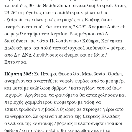
τοπικά έως 30° σε Θεσσαλία και ανατολική Στερεά. Στους
23-26° οι μέγιστες στα περισσότερα νησιωτικά με
εξαίρεση τις εσωτερικές περιοχές της Κρήτης όπου
Άνεμοι:
αναμένονται τιμές έως και τους 28-29°.
Ασθενείς
σε μεγάλο τμήμα του Αιγαίου. Έως μέτριοι από Δ
διευθύνσεις σε νότια Πελοπόννησο / Κύθηρα, Κρήτη και
Δωδεκάνησα και πολύ τοπικά ισχυροί. Ασθενείς – μέτριοι
από Δ ή ΔΝΔ διευθύνσεις οι άνεμοι και σε Ιόνιο /
Επτάνησα.
Πέμπτη 30/5:
Σε Ήπειρο, Θεσσαλία, Μακεδονία, Θράκη,
αναμένονται αναπτύξεις νεφών κυρίως από το μεσημέρι
και μετά με εκδήλωση όμβρων / καταιγίδων τοπικά ίσως
ισχυρών. Αργότερα, τα φαινόμενα θα απασχολήσουν και
περιοχές χαμηλότερου υψομέτρου με τάση να
επικεντρωθούν τις βραδινές ώρες σε περιοχές γύρω από
το Θερμαϊκό. Σε ορεινά τμήματα της Στερεάς Ελλάδας
αλλά και της κεντρικής / βόρειας Πελοποννήσου τοπικοί
όμβροι / καταιγίδες επίσης θα εκδηλωθούν μετά το