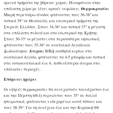
ορεινά τμήματα της βόρειας χώρας. Ηλιοφάνεια στην
Θερμοκρασία:
υπόλοιπη χώρα με λίγες αραιές νεφώσεις.
Μικρή περεταίρω άνοδος φτάνοντας τους 36-38° και
τοπικά 39° σε Θεσσαλία, και εσωτερικά τμήματα της
Στερεάς Ελλάδας. Στους 34-36° και τοπικά 37° η μέγιστη
στα υπόλοιπα πεδινά και στο εσωτερικό της Κρήτης.
Στους 30-33° οι μέγιστες στα περισσότερα νησιωτικά,
φτάνοντας τους 35-36° σε ανατολικό Αιγαίο και
Άνεμοι:
Δωδεκάνησα.
Β/ΒΔ αισθητοί κυρίως στο
ανατολικό Αιγαίο, φτάνοντας τα 4-5 μποφόρ και τοπικά
στα νοτιοανατολικά έως 6. Ασθενέστεροι άνεμοι στις
υπόλοιπες περιοχές.
Επόμενες ημέρες
Οι υψηλές θερμοκρασίες θα συνεχιστούν τουλάχιστον έως
και την Πέμπτη 6/6 ξεπερνώντας τους 35° σε πολλά
ηπειρωτικά, φτάνοντας ενδεχομένως κατά τόπους και
τους 38-39°. Για τη συνέχεια έως και την Κυριακή 9/6