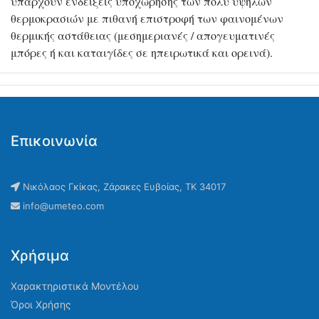
υπάρχουν ενδείξεις υποχώρησης των πολύ υψηλών
θερμοκρασιών με πιθανή επιστροφή των φαινομένων
θερμικής αστάθειας (μεσημεριανές / απογευματινές
μπόρες ή και καταιγίδες σε ηπειρωτικά και ορεινά).
Επικοινωνία
Νικόλαος Γκίκας, Ζάρακες Ευβοίας, ΤΚ 34017
info@umeteo.com
Χρήσιμα
Χαρακτηριστικά Μοντέλου
Όροι Χρήσης