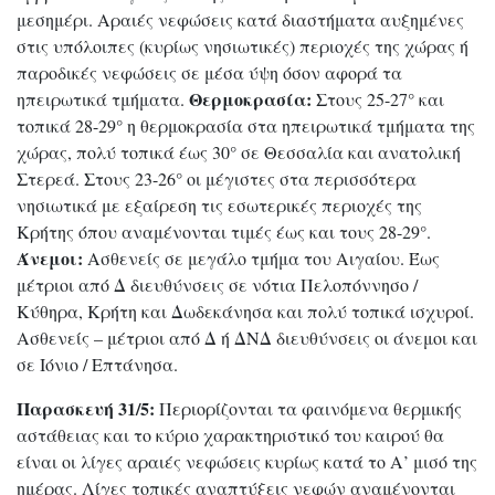
μεσημέρι. Αραιές νεφώσεις κατά διαστήματα αυξημένες
στις υπόλοιπες (κυρίως νησιωτικές) περιοχές της χώρας ή
παροδικές νεφώσεις σε μέσα ύψη όσον αφορά τα
Θερμοκρασία:
ηπειρωτικά τμήματα.
Στους 25-27° και
τοπικά 28-29° η θερμοκρασία στα ηπειρωτικά τμήματα της
χώρας, πολύ τοπικά έως 30° σε Θεσσαλία και ανατολική
Στερεά. Στους 23-26° οι μέγιστες στα περισσότερα
νησιωτικά με εξαίρεση τις εσωτερικές περιοχές της
Κρήτης όπου αναμένονται τιμές έως και τους 28-29°.
Άνεμοι:
Ασθενείς σε μεγάλο τμήμα του Αιγαίου. Έως
μέτριοι από Δ διευθύνσεις σε νότια Πελοπόννησο /
Κύθηρα, Κρήτη και Δωδεκάνησα και πολύ τοπικά ισχυροί.
Ασθενείς – μέτριοι από Δ ή ΔΝΔ διευθύνσεις οι άνεμοι και
σε Ιόνιο / Επτάνησα.
Παρασκευή 31/5:
Περιορίζονται τα φαινόμενα θερμικής
αστάθειας και το κύριο χαρακτηριστικό του καιρού θα
είναι οι λίγες αραιές νεφώσεις κυρίως κατά το Α’ μισό της
ημέρας. Λίγες τοπικές αναπτύξεις νεφών αναμένονται