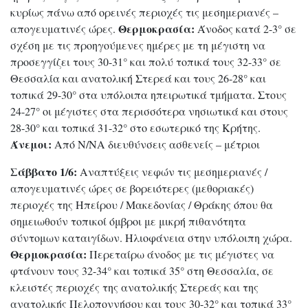
κυρίως πάνω από ορεινές περιοχές τις μεσημεριανές –
Θερμοκρασία:
απογευματινές ώρες.
Άνοδος κατά 2-3° σε
σχέση με τις προηγούμενες ημέρες με τη μέγιστη να
προσεγγίζει τους 30-31° και πολύ τοπικά τους 32-33° σε
Θεσσαλία και ανατολική Στερεά και τους 26-28° και
τοπικά 29-30° στα υπόλοιπα ηπειρωτικά τμήματα. Στους
24-27° οι μέγιστες στα περισσότερα νησιωτικά και στους
28-30° και τοπικά 31-32° στο εσωτερικό της Κρήτης.
Άνεμοι:
Από Ν/ΝΑ διευθύνσεις ασθενείς – μέτριοι
Σάββατο 1/6:
Αναπτύξεις νεφών τις μεσημεριανές /
απογευματινές ώρες σε βορειότερες (μεθοριακές)
περιοχές της Ηπείρου / Μακεδονίας / Θράκης όπου θα
σημειωθούν τοπικοί όμβροι με μικρή πιθανότητα
σύντομων καταιγίδων. Ηλιοφάνεια στην υπόλοιπη χώρα.
Θερμοκρασία:
Περεταίρω άνοδος με τις μέγιστες να
φτάνουν τους 32-34° και τοπικά 35° στη Θεσσαλία, σε
κλειστές περιοχές της ανατολικής Στερεάς και της
ανατολικής Πελοποννήσου και τους 30-32° και τοπικά 33°