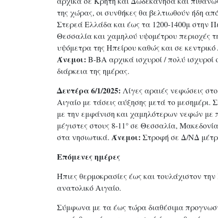
αρχικά σε Κρήτη και Δωδεκάνησα και πιθανώ
της χώρας, οι συνθήκες θα βελτιωθούν ήδη απ
Στερεά Ελλάδα και έως τα 1200-1400μ στην 
Θεσσαλία και χαμηλού υψομέτρου περιοχές της
υψόμετρα της Ηπείρου καθώς και σε κεντρικό /
Άνεμοι:
Β-ΒΑ αρχικά ισχυροί / πολύ ισχυροί 
διάρκεια της ημέρας.
Δευτέρα 6/1/2025:
Λίγες αραιές νεφώσεις στο 
Αιγαίο με τάσεις αύξησης μετά το μεσημέρι. 
με την εμφάνιση και χαμηλότερων νεφών με π
μέγιστες στους 8-11° σε Θεσσαλία, Μακεδονία
Άνεμοι:
στα νησιωτικά.
Στροφή σε Δ/ΝΔ μέτρ
Επόμενες ημέρες
Ήπιες θερμοκρασίες έως και τουλάχιστον την 
ανατολικό Αιγαίο.
Σύμφωνα με τα έως τώρα διαθέσιμα προγνωστ