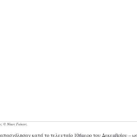
, © Νίκος Γκίκας.
 απασχόλησαν κατά το τελευταίο 10ήμερο του Δεκεμβρίου – ως