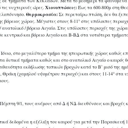
ς σε τμήματα των Κυκλάδων. Μετά το μεσημέρι τα φαινόμενα 
Χιονοπτώσεις:
ό τις νυχτερινές ώρες.
Έως τα 600-800μ στη Θεσ
Θερμοκρασία:
Πελοπόννησο.
Σε περεταίρω πτώση, δεν θα ξεπε
 βόρειας χώρας. Μέγιστες στους 8-11° στις υπόλοιπες περιοχ
 ανατολικό / βόρειο Αιγαίο. Στις υπόλοιπες περιοχές της χώρα
σε κεντρικό και βόρειο Αιγαίο και Β-ΒΔ στα νοτιότερα τμήματ
Ιόνιο, στο μεγαλύτερο τμήμα της ηπειρωτικής χώρας καθώς επίσ
Στα δυτικά τμήματα καθώς και στο ανατολικό Αιγαίο ο καιρός
ιθανότητα εκδήλωσης τοπικών βροχών κατά το Β’ μισό της ημ
, Θράκη (χαμηλού υψομέτρου περιοχές) και στους 11-14° στα υπ
ιους.
Πέμπτη 9/1, τους ανέμους από Δ ή ΝΔ διευθύνσεις και βροχές κ
ικά δεδομένα η εξέλιξη του καιρού για μετά την Παρασκευή 