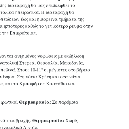
ασης διαταραχή θα μας επισκεφθεί το
ατολικά ηπειρωτικά. Η διαταραχή θα
οπτώσεων έως και ημιορεινά τμήματα της
ναι ηπιότερες καθώς το γενικότερο ρεύμα στην
 της Επικράτειας.
μένονται αυξημένες νεφώσεις με εκδήλωση
ανατολική Στερεά, Θεσσαλία, Μακεδονία,
εδινά. Στους 10-11° οι μέγιστες στο βόρειο
πτάνησα. Στη νότια Κρήτη και στα νότια
ως και τα 8 μποφόρ σε Καρπάθιο και
Θερμοκρασία:
ειρωτικά.
Σε παρόμοια
Θερμοκρασία:
ανότητα βροχής.
Χωρίς
οανατολικό Αιγαίο.