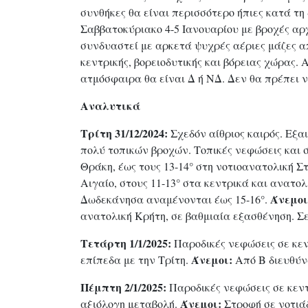
συνθήκες θα είναι περισσότερο ήπιες κατά τη
Σαββατοκύριακο 4-5 Ιανουαρίου με βροχές αρ
συνδυαστεί με αρκετά ψυχρές αέριες μάζες 
κεντρικής, βορειοδυτικής και βόρειας χώρας. 
ατμόσφαιρα θα είναι Δ ή ΝΔ. Δεν θα πρέπει 
Αναλυτικά
Τρίτη 31/12/2024:
Σχεδόν αίθριος καιρός. Εξα
πολύ τοπικών βροχών. Τοπικές νεφώσεις και 
Θράκη, έως τους 13-14° στη νοτιοανατολική Στ
Αιγαίο, στους 11-13° στα κεντρικά και ανατο
Άνεμοι
Δωδεκάνησα αναμένονται έως 15-16°.
ανατολική Κρήτη, σε βαθμιαία εξασθένηση. Σε
Τετάρτη 1/1/2025:
Παροδικές νεφώσεις σε κεντ
Άνεμοι:
επίπεδα με την Τρίτη.
Από Β διευθύνσ
Πέμπτη 2/1/2025:
Παροδικές νεφώσεις σε κεντ
Άνεμοι:
αξιόλογη μεταβολή.
Στροφή σε νοτιάδ