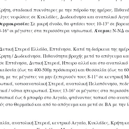
ρήτη, σταδιακά πυκνότερες με την πάροδο της ημέρας. Πιθανό
 Λίγες νεφώσεις σε Κυκλάδες, Δωδεκάνησα και ανατολικό Αιγα
Θερμοκρασία:
Σε μικρή άνοδο, θα φτάσει τους 10-13° σε βορε
Άνεμοι:
3-16° οι μέγιστες στα περισσότερα νησιωτικά.
Ν-ΝΔ ασθ
 Δυτική Στερεά Ελλάδα, Επτάνησα. Κατά τη διάρκεια της ημέ
Κρητη / Δωδεκάνησα. Πιθανότητα βροχής μετά το απόγευμα και
σε Επτάνησα, Δυτική Στερεά, Ήπειρο αλλά και στο ανατολικό
κεδονία (έως τα 400-500μ πρόσκαιρα) και Θεσσαλία (έως τα 60
η, με τις μέγιστες να μην ξεπερνούν τους 8-11° σε κεντρική 
ρωτικά, νοτιοανατολική Στερεά, ανατολική Πελοπόννησο, πεδιν
ικά / νότια ηπειρωτικά. Στους 13-16° οι μέγιστες στα περισσό
τοπικά έως 6 μποφόρ στο Αιγαίο, φτάνοντας τοπικά στο ανατο
ς στο Θερμαϊκό και από το απόγευμα και μετά σε ΒΑ με την ί
λία, ανατολική Στερεά, κεντρικό Αιγαίο, Κυκλάδες, Κρήτη 