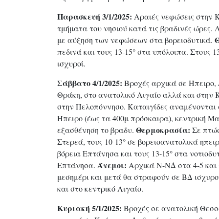
Παρασκευή 3/1/2025:
Αραιές νεφώσεις στην Κ
τμήματα του νησιού κατά τις βραδινές ώρες.
με αύξηση των νεφώσεων στα βορειοδυτικά.
πεδινά και τους 13-15° στα υπόλοιπα. Στους 1
ισχυροί.
Σάββατο 4/1/2025:
Βροχές αρχικά σε Ήπειρο,
Θράκη, στο ανατολικό Αιγαίο αλλά και στην 
στην Πελοπόννησο. Καταιγίδες αναμένονται 
Ήπειρο (έως τα 400μ πρόσκαιρα), κεντρική Μα
Θερμοκρασία:
εξασθένηση το βραδυ.
Σε πτώσ
Στερεά, τους 10-13° σε βορειοανατολικά ηπει
βόρεια Επτάνησα και τους 13-15° στα νοτιοδυτ
Άνεμοι:
Επτάνησα.
Αρχικά Ν-ΝΔ στα 4-5 και 
μεσημέρι και μετά θα στραφούν σε ΒΔ ισχυρού
και στο κεντρικό Αιγαίο.
Κυριακή 5/1/2025:
Βροχές σε ανατολική Θεσσα