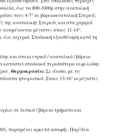
θα εξασθενήσουν. Στις υπόλοιπες περιοχές
σαλία, έως τα 800-1000μ στην ανατολική
ράσει τους 4-7° σε βορειοανατολική Στερεά,
ές της ανατολικής Στερεάς και στα χαμηλά
ς αναμένονται μέγιστες στους 11-14°.
α, έως ισχυροί. Σταδιακή εξασθένηση κατά τη
ης και στο κεντρικό / ανατολικό / βόρειο
 θα καταστεί σταδιακά περισσότερο νεφελώδης
Θερμοκρασία:
έρας.
Σε άνοδο, με τις
όλοιπα ηπειρωτικά. Στους 13-16° οι μέγιστες
υρίως σε δυτικά / βόρεια τμήματα και
10/1, παραμένει αρκετά ασαφής. Παρ’όλα