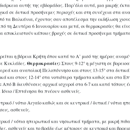
 διάρκεια αυτής της εβδομάδας. Παρ’όλα αυτά, μια μικρής έκτ
χικά σε δυτικά προσήνεμες περιοχές και στη συνέχεια στα αν
από τα Βαλκάνια, έχοντας σαν αποτέλεσμα την εκδήλωση χιον
Από τη Δευτέρα 6 Ιανουαρίου και μετά, οι θερμοκρασίες θα εί
να αποκλειστούν κάποιες βροχές σε δυτικά προσήνεμα τμήματα
ιρείται η βόρεια Κρήτη όπου κατά το Α’ μισό της ημέρας ανα
Θερμοκρασίες:
σε Κυκλάδες.
Στους 9-12° η μέγιστη σε βορειο
ερεά και ανατολική Πελοπόννησο και στους 13-15° στα δυτικά π
λικά και στους 12-14° στα νοτιότερα τμήματα καθώς και στα Ε
:
Από Β διευθύνσεις αρχικά ισχυροί στα 6-7 και κατά τόπους έ
 Ιόνιο / Επτάνησα θα πνέουν ασθενείς.
ρικό / νότιο Αιγαίο καθώς και σε κεντρικά / δυτικά / νότια ηπ
εις, ασθενείς.
ρικά / νότια ηπειρωτικά και νησιωτικά τμήματα, με μικρή πιθ
ες, ασθενείς και το βράδυ έως μέτριους σε κεντρικό και βορει