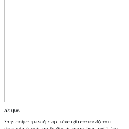
Άνεμοι
Στην επόμενη κινούμενη εικόνα (gif) απεικονίζεται η
στιγμιαία ένταση και διεύθυνση του ανέμου ανά 1 ώρα