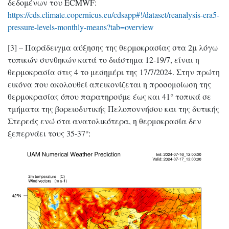
δεδομένων του ECMWF:
https://cds.climate.copernicus.eu/cdsapp#!/dataset/reanalysis-era5-
pressure-levels-monthly-means?tab=overview
[3] – Παράδειγμα αύξησης της θερμοκρασίας στα 2μ λόγω
τοπικών συνθηκών κατά το διάστημα 12-19/7, είναι η
θερμοκρασία στις 4 το μεσημέρι της 17/7/2024. Στην πρώτη
εικόνα που ακολουθεί απεικονίζεται η προσομοίωση της
θερμοκρασίας όπου παρατηρούμε έως και 41° τοπικά σε
τμήματα της βορειοδυτικής Πελοποννήσου και της δυτικής
Στερεάς ενώ στα ανατολικότερα, η θερμοκρασία δεν
ξεπερνάει τους 35-37°: