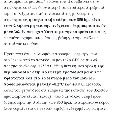
αποκτήσουμε μια σαφή εικόνα του τί συμβαίνει στην
ατμόσφαιρα, ιδίως όσον αφορά τα κατώτερα στρώματά
της. Τουλάχιστον από την σκοπιά της μελέτης της
η ισοβαρική στάθμη των 850 hpa είναι
ατμόσφαιρας
καταλληλότερη για την ανίχνευση θερμοκρασιακών
μεταβολών που σχετίζονται με την επιφάνεια
και ως
εκ τούτου χρησιμοποιείται ως βάση για την ανάλυση
αυτού του κειμένου.
Προκύπτει ότι, με δεδομένα προσομοίωσης αρχικών
συνθηκών από το παγκόσμιο μοντέλο GFS σε πυκνό
η θετική μεταβολή της
πλέγμα ανάλυσης 0.25° x 0.25º,
θερμοκρασίας στην κατώτερη τροπόσφαιρα όντως
υφίσταται και για το δεύτερο μισό του Ιουλίου
προσομοιώνεται μεταξύ +0.2°C έως +0.9°C
. Ωστόσο,
λόγω του γεγονότος ότι τμήματα της έκτασης του βορείου
ημισφαιρίου είναι περιοχές πολύ μεγάλου υψομέτρου
(υψηλότερα της στάθμης των 850 hpa), το παραπάνω εύρος
(που κυμαίνεται σε θετικές τιμές), ενδεχομένως να ήταν