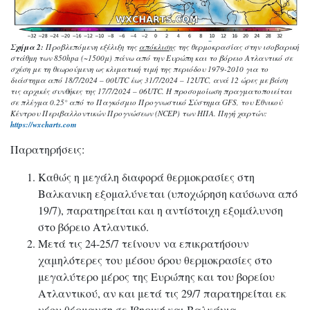
Σχήμα 2:
Προβλεπόμενη εξέλιξη της
απόκλισης
της θερμοκρασίας στην ισοβαρική
στάθμη των 850hpa (~1500μ) πάνω από την Ευρώπη και το βόρειο Ατλαντικό σε
σχέση με τη θεωρούμενη ως κλιματική τιμή της περιόδου 1979-2010 για το
διάστημα από 18/7/2024 – 00UTC έως 31/7/2024 – 12UTC, ανά 12 ώρες με βάση
τις αρχικές συνθήκες της 17/7/2024 – 06UTC. Η προσομοίωση πραγματοποιείται
σε πλέγμα 0.25° από το Παγκόσμιο Προγνωστικό Σύστημα GFS, του Εθνικού
Κέντρου Περιβαλλοντικών Προγνώσεων (NCEP) των ΗΠΑ. Πηγή χαρτών:
https://wxcharts.com
Παρατηρήσεις:
Καθώς η μεγάλη διαφορά θερμοκρασίες στη
Βαλκανικη εξομαλύνεται (υποχώρηση καύσωνα από
19/7), παρατηρείται και η αντίστοιχη εξομάλυνση
στο βόρειο Ατλαντικό.
Μετά τις 24-25/7 τείνουν να επικρατήσουν
χαμηλότερες του μέσου όρου θερμοκρασίες στο
μεγαλύτερο μέρος της Ευρώπης και του βορείου
Ατλαντικού, αν και μετά τις 29/7 παρατηρείται εκ
νέου θέρμανση σε Ιβηρική και Βαλκάνια.