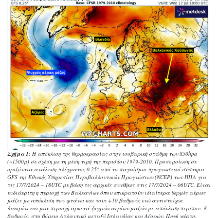
Σχήμα 1:
Η απόκλιση της θερμοκρασίας στην ισοβαρική στάθμη των 850hpa
(~1500μ) σε σχέση με τη μέση τιμή της περιόδου 1979-2010. Προσομοίωση σε
οριζόντια ανάλυση πλέγματος 0.25° από το παγκόσμιο προγνωστικό σύστημα
GFS της Εθνικής Υπηρεσίας Περιβαλλοντικών Προγνώσεων (NCEP) των ΗΠΑ για
τις 17/7/2024 – 18UTC με βάση τις αρχικές συνθήκες στις 17/7/2024 – 06UTC. Είναι
ευδιάκριτη η περιοχή των Βαλκανίων όπου επικρατούν ιδιαίτερα θερμές αέριες
μάζες με απόκλιση που φτάνει και τους +10 βαθμούς ενώ αντιστοίχως
διακρίνεται μια περιοχή αρκετά ψυχρών αερίων μαζών με απόκλιση περίπου -8
βαθμούς, στο βόρειο Ατλαντικό μεταξύ Ισλανδίας και Αζορών. Πηγή χάρτη: