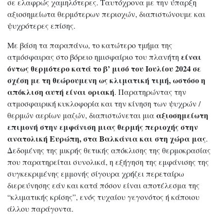
σε ελαφρώς χαμηλότερες. Ταυτόχρονα με την ύπαρξη
αξιοσημείωτα θερμότερων περιοχών, διαπιστώνουμε και
ψυχρότερες επίσης.
Με βάση τα παραπάνω, το κατώτερο τμήμα της
είναι
ατμόσφαιρας στο βόρειο ημισφαίριο του πλανήτη
όντως θερμότερο κατά το β’ μισό του Ιουλίου 2024 σε
σχέση με τη θεώρουμενη ως κλιματική τιμή, ωστόσο η
απόκλιση αυτή είναι οριακή
. Παρατηρώντας την
ατμοσφαιρική κυκλοφορία και την κίνηση των ψυχρών /
αξιοσημείωτη
θερμών αερίων μαζών, διαπιστώνεται μια
επιμονή στην εμφάνιση μιας θερμής περιοχής στην
ανατολική Ευρώπη, στα Βαλκάνια και στη χώρα μας
.
Δεδομένης της μικρής θετικής απόκλισης της θερμοκρασίας
που παρατηρείται συνολικά, η εξήγηση της εμφάνισης της
συγκεκριμένης εμμονής σίγουρα χρήζει περεταίρω
διερεύνησης εάν και κατά πόσον είναι αποτέλεσμα της
“κλιματικής κρίσης”, ενός τυχαίου γεγονότος ή κάποιου
άλλου παράγοντα.