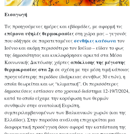
Εισαγωγή
Τις προηγούμενες ημέρες και εβδομάδες, με αφορμή τις
επίμονα υψηλές θερμοκρασίες
στη χώρα μας – γεγονός
συνθήκες καύσωνα
που οδήγησε σε παρατεταμένες
τον
Ιούνιο και ακόμη περισσότερο τον Ιούλιο – είδαν το φως
της δημοσιότητας και κυκλοφόρησαν αρκετά στα Μέσα
απόκλισης της μέγιστης
Κοινωνικής Δικτύωσης χάρτες
θερμοκρασίας στα 2μ
σε σχέση με την μέση τιμή κάποιας
προγενέστερης περιόδου (διάρκειας συνήθως 30 ετών), η
οποία θεωρείται και ως “κλιματική”. Οι περισσότερες
δημοσιεύσεις εστίασαν στο χρονικό διάστημα 12-19/7/2024,
κατά το οποίο είχαμε την κορύφωση των θερμών
συνθηκών στην ανατολική Ευρώπη,
συμπεριλαμβανομένων των Βαλκανικών χωρών (και της
Ελλάδας). Στην παρούσα ανάλυση επιχειρείται μια
διαφορετική προσέγγιση όσον αφορά την κατάσταση της
θερμοκρασίας στο βόρειο ημισφαίριο, ως μια προσπάθεια