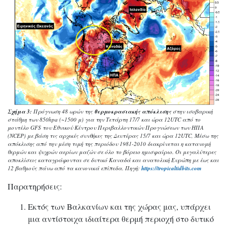
Σχήμα 3:
Πρόγνωση 48 ωρών της
θερμοκρασιακής απόκλισης
στην ισοβαρική
στάθμη των 850hpa (~1500 μ) για την Τετάρτη 17/7 και ώρα 12UTC από το
μοντέλο GFS του Εθνικού Κέντρου Περιβαλλοντικών Προγνώσεων των ΗΠΑ
(NCEP) με βάση τις αρχικές συνθήκες της Δευτέρας 15/7 και ώρα 12UTC, Μέσω της
απόκλισης από την μέση τιμή της περιόδου 1981-2010 διακρίνεται η κατανομή
θερμών και ψυχρών αερίων μαζών σε όλο το βόρειο ημισφαίριο. Οι μεγαλύτερες
αποκλίσεις καταγράφονται σε δυτικό Καναδά και ανατολική Ευρώπη με έως και
12 βαθμούς πάνω από τα κανονικά επίπεδα. Πηγή:
https://tropicaltidbits.com
Παρατηρήσεις:
Εκτός των Βαλκανίων και της χώρας μας, υπάρχει
μια αντίστοιχα ιδιαίτερα θερμή περιοχή στο δυτικό