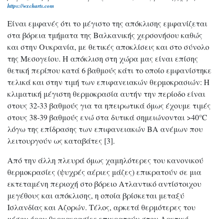
https://wxcharts.com
Είναι εμφανές ότι το μέγιστο της απόκλισης εμφανίζεται
στα βόρεια τμήματα της Βαλκανικής χερσονήσου καθώς
και στην Ουκρανία, με θετικές αποκλίσεις και στο σύνολο
της Μεσογείου. Η απόκλιση στη χώρα μας είναι επίσης
θετική περίπου κατά 6 βαθμούς κάτι το οποίο εμφανίστηκε
τελικά και στην τιμή των επιφανειακών θερμοκρασιών: Η
κλιματική μέγιστη θερμοκρασία αυτήν την περίοδο είναι
στους 32-33 βαθμούς για τα ηπειρωτικά όμως έχουμε τιμές
στους 38-39 βαθμούς ενώ στα δυτικά σημειώνονται >40°C
λόγω της επίδρασης των επιφανειακών ΒΑ ανέμων που
λειτουργούν ως καταβάτες [3].
Από την άλλη πλευρά όμως χαμηλότερες του κανονικού
θερμοκρασίες (ψυχρές αέριες μάζες) επικρατούν σε μια
εκτεταμένη περιοχή στο βόρειο Ατλαντικό αντίστοιχου
μεγέθους και απόκλισης, η οποία βρίσκεται μεταξύ
Ισλανδίας και Αζορών. Τέλος, αρκετά θερμότερες του
μέσου όρου θερμοκρασίες επικρατούν στον Αρκτικό