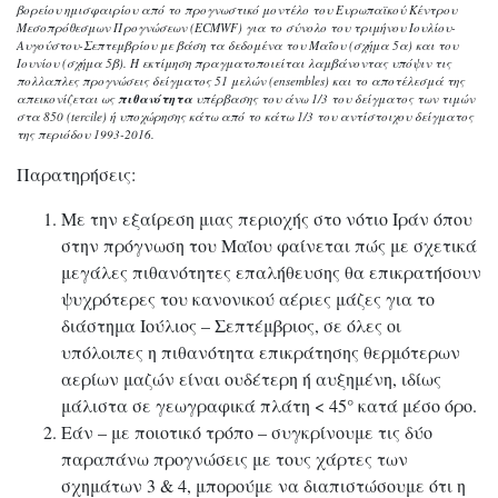
βορείου ημισφαιρίου από το προγνωστικό μοντέλο του Ευρωπαϊκού Κέντρου
Μεσοπρόθεσμων Προγνώσεων (ECMWF) για το σύνολο του τριμήνου Ιουλίου-
Αυγούστου-Σεπτεμβρίου με βάση τα δεδομένα του Μαΐου (σχήμα 5α) και του
Ιουνίου (σχήμα 5β). Η εκτίμηση πραγματοποιείται λαμβάνοντας υπόψιν τις
πολλαπλες προγνώσεις δείγματος 51 μελών (ensembles) και το αποτέλεσμά της
απεικονίζεται ως
πιθανότητα
υπέρβασης του άνω 1/3 του δείγματος των τιμών
στα 850 (tercile) ή υποχώρησης κάτω από το κάτω 1/3 του αντίστοιχου δείγματος
της περιόδου 1993-2016.
Παρατηρήσεις:
Με την εξαίρεση μιας περιοχής στο νότιο Ιράν όπου
στην πρόγνωση του Μαΐου φαίνεται πώς με σχετικά
μεγάλες πιθανότητες επαλήθευσης θα επικρατήσουν
ψυχρότερες του κανονικού αέριες μάζες για το
διάστημα Ιούλιος – Σεπτέμβριος, σε όλες οι
υπόλοιπες η πιθανότητα επικράτησης θερμότερων
αερίων μαζών είναι ουδέτερη ή αυξημένη, ιδίως
μάλιστα σε γεωγραφικά πλάτη < 45° κατά μέσο όρο.
Εάν – με ποιοτικό τρόπο – συγκρίνουμε τις δύο
παραπάνω προγνώσεις με τους χάρτες των
σχημάτων 3 & 4, μπορούμε να διαπιστώσουμε ότι η