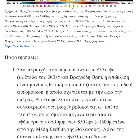
Σχήμα 4: Προβλεπόμενη εξέλιξη της
απόκλισης
της θερμοκρασίας στην ισοβαρική
στάθμη των 850hpa (~1500μ) για το βόρειο ημισφαίριο σε σχέση με τη
θεωρούμενη ως κλιματική τιμή της περιόδου 1979-2010 για το διάστημα από
18/7/2024 – 00UTC έως 31/7/2024 – 12UTC, ανά 12 ώρες με βάση τις αρχικές
συνθήκες της 18/7/2024 – 06UTC. Η προσομοίωση πραγματοποιείται σε πλέγμα
0.25° από το Παγκόσμιο Προγνωστικό Σύστημα GFS, του Εθνικού Κέντρου
Περιβαλλοντικών Προγνώσεων (NCEP) των ΗΠΑ. Πηγή χαρτών:
https://wxcharts.com
Παρατηρήσεις:
Στις περιοχές που σημειώνονται με έλλειψη
(υψίπεδα του Θιβέτ και Βραχώδη Όρη), η απόκλιση
είναι μονίμως θετική παρουσιάζοντας μια περιοδική
αυξομοίωση, η οποία σχετίζεται με την ώρα της
ημέρας. Αυτό οφείλεται στο γεγονός ότι οι
συγκεκριμένες περιοχές βρίσκονται ως επί το
πλείστον σε υψόμετρα μεγαλύτερα από το
υψόμετρο της στάθμης των 850 hpa (~1500μ πάνω
από την Μέση Στάθμη της Θάλασσας). Λόγω της
έντονης ηλιακής ακτινοβολίας το έδαφος