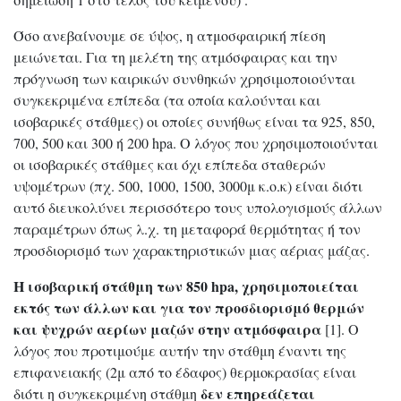
Όσο ανεβαίνουμε σε ύψος, η ατμοσφαιρική πίεση
μειώνεται. Για τη μελέτη της ατμόσφαιρας και την
πρόγνωση των καιρικών συνθηκών χρησιμοποιούνται
συγκεκριμένα επίπεδα (τα οποία καλούνται και
ισοβαρικές στάθμες) οι οποίες συνήθως είναι τα 925, 850,
700, 500 και 300 ή 200 hpa. Ο λόγος που χρησιμοποιούνται
οι ισοβαρικές στάθμες και όχι επίπεδα σταθερών
υψομέτρων (πχ. 500, 1000, 1500, 3000μ κ.ο.κ) είναι διότι
αυτό διευκολύνει περισσότερο τους υπολογισμούς άλλων
παραμέτρων όπως λ.χ. τη μεταφορά θερμότητας ή τον
προσδιορισμό των χαρακτηριστικών μιας αέριας μάζας.
Η ισοβαρική στάθμη των 850 hpa, χρησιμοποιείται
εκτός των άλλων και για τον προσδιορισμό θερμών
και ψυχρών αερίων μαζών στην ατμόσφαιρα
[1]. Ο
λόγος που προτιμούμε αυτήν την στάθμη έναντι της
επιφανειακής (2μ από το έδαφος) θερμοκρασίας είναι
δεν επηρεάζεται
διότι η συγκεκριμένη στάθμη