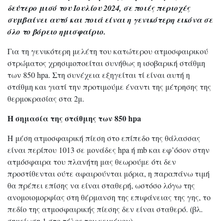
δεύτερο μισό του Ιουλίου 2024, σε ποιές περιοχές
συμβαίνει αυτό και ποιά είναι η γενικότερη εικόνα σε
όλο το βόρειο ημισφαίριο.
Για τη γενικότερη μελέτη του κατώτερου ατμοσφαιρικού
στρώματος χρησιμοποείται συνήθως η ισοβαρική στάθμη
των 850 hpa. Στη συνέχεια εξηγείται τί είναι αυτή η
στάθμη και γιατί την προτιμούμε έναντι της μέτρησης της
θερμοκρασίας στα 2μ.
Η σημασία της στάθμης των 850 hpa
Η μέση ατμοσφαιρική πίεση στο επίπεδο της θάλασσας
είναι περίπου 1013 σε μονάδες hpa ή mb και εφ’όσον στην
ατμόσφαιρα του πλανήτη μας θεωρούμε ότι δεν
προστίθενται ούτε αφαιρούνται μόρια, η παραπάνω τιμή
θα πρέπει επίσης να είναι σταθερή, ωστόσο λόγω της
ανομοιομορφίας στη θέρμανση της επιφάνειας της γης, το
πεδίο της ατμοσφαιρικής πίεσης δεν είναι σταθερό. (βλ.
σημείωση 1 στο τέλος του κειμένου) .